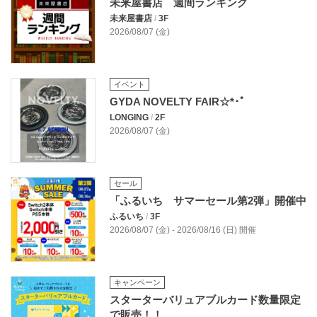
未来屋書店 週間ランキング
未来屋書店
/
3F
2026/08/07 (金)
イベント
GYDA NOVELTY FAIR☆*･ﾟ
LONGING
/
2F
2026/08/07 (金)
セール
「ふるいち サマーセール第2弾」開催中
ふるいち
/
3F
2026/08/07 (金) - 2026/08/16 (日) 開催
キャンペーン
スターターバリュアブルカード数量限定
で販売！！